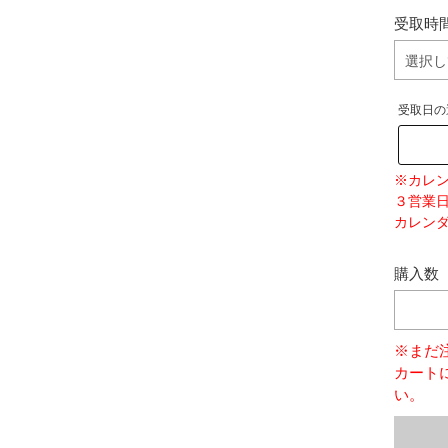
受取時
受取日の
※カレ
３営業
カレン
購入数
※まだ
カート
い。