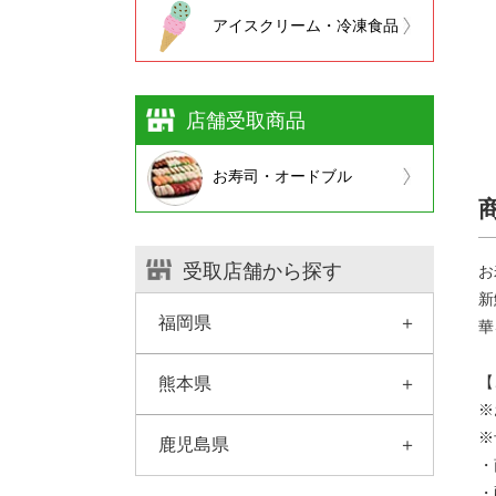
アイスクリーム・冷凍食品
店舗受取商品
お寿司・オードブル
受取店舗から探す
お
新
福岡県
華
【
熊本県
※
※
鹿児島県
・
・