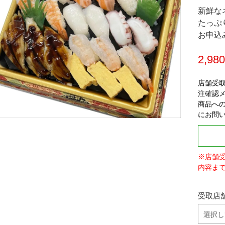
新鮮な
たっぷ
お申込
2,98
店舗受
注確認
商品へ
にお問
※店舗
内容ま
受取店