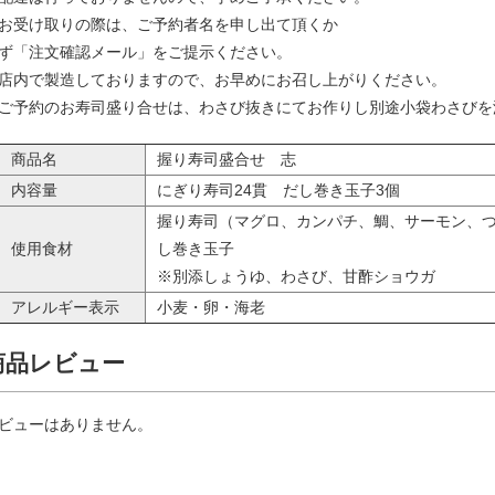
お受け取りの際は、ご予約者名を申し出て頂くか
ず「注文確認メール」をご提示ください。
店内で製造しておりますので、お早めにお召し上がりください。
ご予約のお寿司盛り合せは、わさび抜きにてお作りし別途小袋わさびを
商品名
握り寿司盛合せ 志
内容量
にぎり寿司24貫 だし巻き玉子3個
握り寿司（マグロ、カンパチ、鯛、サーモン、
使用食材
し巻き玉子
※別添しょうゆ、わさび、甘酢ショウガ
アレルギー表示
小麦・卵・海老
商品レビュー
ビューはありません。