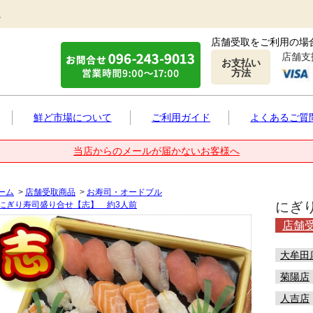
。
店舗受取をご利用の場
店舗支
お支払い
方法
鮮ど市場について
ご利用ガイド
よくあるご質
当店からのメールが届かないお客様へ
ーム
>
店舗受取商品
>
お寿司・オードブル
にぎ
にぎり寿司盛り合せ【志】 約3人前
店舗
大牟田
菊陽店
人吉店