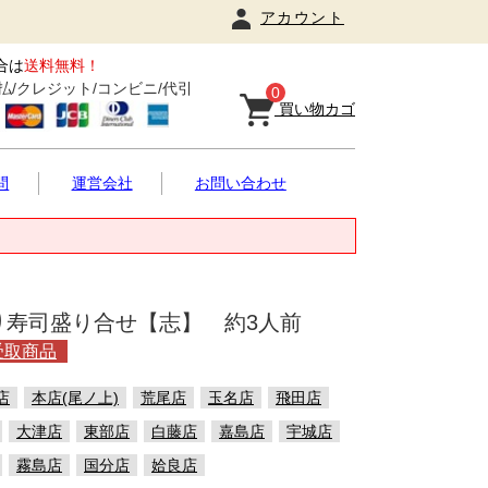
アカウント
合は
送料無料！
払/クレジット/コンビニ/代引
0
買い物カゴ
問
運営会社
お問い合わせ
り寿司盛り合せ【志】 約3人前
受取商品
店
本店(尾ノ上)
荒尾店
玉名店
飛田店
大津店
東部店
白藤店
嘉島店
宇城店
霧島店
国分店
姶良店