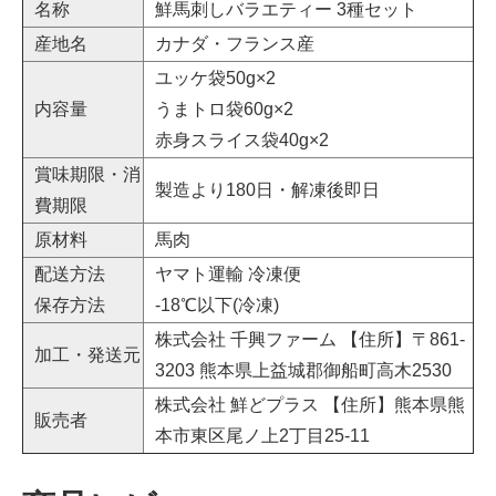
名称
鮮馬刺しバラエティー 3種セット
産地名
カナダ・フランス産
ユッケ袋50g×2
内容量
うまトロ袋60g×2
赤身スライス袋40g×2
賞味期限・消
製造より180日・解凍後即日
費期限
原材料
馬肉
配送方法
ヤマト運輸 冷凍便
保存方法
-18℃以下(冷凍)
株式会社 千興ファーム 【住所】〒861-
加工・発送元
3203 熊本県上益城郡御船町高木2530
株式会社 鮮どプラス 【住所】熊本県熊
販売者
本市東区尾ノ上2丁目25-11