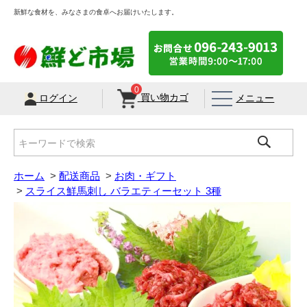
新鮮な食材を、みなさまの食卓へお届けいたします。
0
買い物カゴ
メニュー
ログイン
ホーム
>
配送商品
>
お肉・ギフト
>
スライス鮮馬刺し バラエティーセット 3種