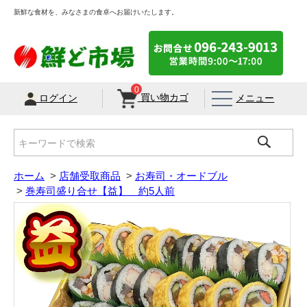
新鮮な食材を、みなさまの食卓へお届けいたします。
0
買い物カゴ
メニュー
ログイン
ホーム
>
店舗受取商品
>
お寿司・オードブル
>
巻寿司盛り合せ【益】 約5人前