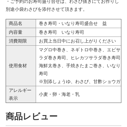
・ご予約のお寿司盛り合せは、わさび抜きにてお作りし
別途小袋わさびを添付させて頂きます。
商品名
巻き寿司・いなり寿司盛合せ 益
内容量
巻き寿司 いなり寿司
消費期限
お買上当日中にお召し上がりください
マグロ中巻き、ネギトロ中巻き、エビサ
ラダ巻き寿司、ヒレカツサラダ巻き寿司
使用食材
海鮮太巻き、手焼きたまご巻き、いなり
寿司
※別添しょうゆ、わさび、甘酢ショウガ
アレルギー
小麦・卵・海老・乳
表示
商品レビュー