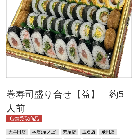
巻寿司盛り合せ【益】 約5
人前
店舗受取商品
大牟田店
本店(尾ノ上)
荒尾店
玉名店
飛田店