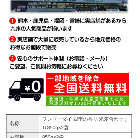
フンドーダイ 四季の香り 米麦合わせす
名称
り850g×2袋
内容量
850g×2袋