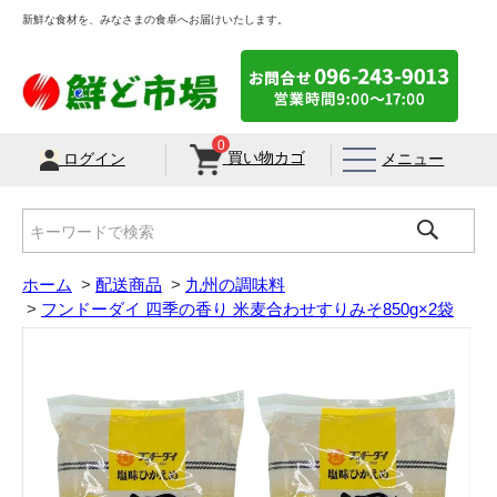
新鮮な食材を、みなさまの食卓へお届けいたします。
0
買い物カゴ
メニュー
ログイン
ホーム
>
配送商品
>
九州の調味料
>
フンドーダイ 四季の香り 米麦合わせすりみそ850g×2袋