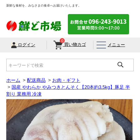
新鮮な食材を、みなさまの食卓へお届けいたします。
0
買い物カゴ
メニュー
ログイン
ホーム
>
配送商品
>
お肉・ギフト
>
国産 やわらか やみつきとんそく【20本約3.5kg】豚足 半
割り 業務用 冷凍