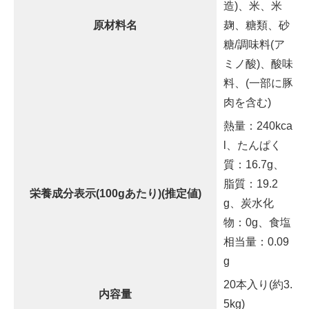
造)、米、米
原材料名
麹、糖類、砂
糖/調味料(ア
ミノ酸)、酸味
料、(一部に豚
肉を含む)
熱量：240kca
l、たんぱく
質：16.7g、
脂質：19.2
栄養成分表示(100gあたり)(推定値)
g、炭水化
物：0g、食塩
相当量：0.09
g
20本入り(約3.
内容量
5kg)