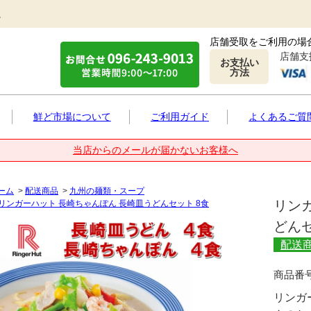
。
店舗受取をご利用の場
店舗支
お支払い
方法
鮮ど市場について
ご利用ガイド
よくあるご質
当店からのメールが届かないお客様へ
ーム
>
配送商品
>
九州の麺類・スープ
リン
リンガーハット 長崎ちゃんぽん 長崎皿うどんセット 8食
どんセ
配送
商品
リンガ