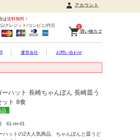
アカウント
合は
送料無料！
払/クレジット/コンビニ/代引
0
買い物カゴ
問
運営会社
お問い合わせ
ガーハット 長崎ちゃんぽん 長崎皿う
ット 8食
商品
番号
61-rin-01
ーハットの2大人気商品、ちゃんぽんと皿うど