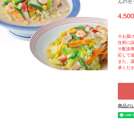
んのセ
4,50
※お届
住所に
※配送
応じて
また、
承くだ
商品の