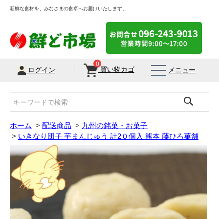
新鮮な食材を、みなさまの食卓へお届けいたします。
0
買い物カゴ
メニュー
ログイン
ホーム
>
配送商品
>
九州の銘菓・お菓子
>
いきなり団子 芋まんじゅう 計2０個入 熊本 藤ひろ菓舗