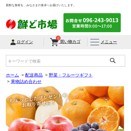
新鮮な食材を、みなさまの食卓へお届けいたします。
0
買い物カゴ
メニュー
ログイン
ホーム
>
配送商品
>
野菜・フルーツギフト
>
果物詰め合わせ