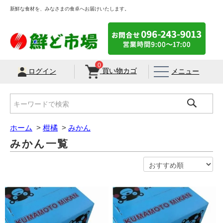
新鮮な食材を、みなさまの食卓へお届けいたします。
0
買い物カゴ
メニュー
ログイン
ホーム
>
柑橘
>
みかん
みかん一覧