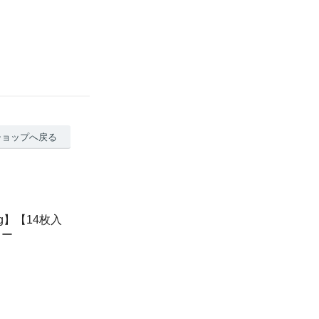
ショップへ戻る
g】【14枚入
ュー